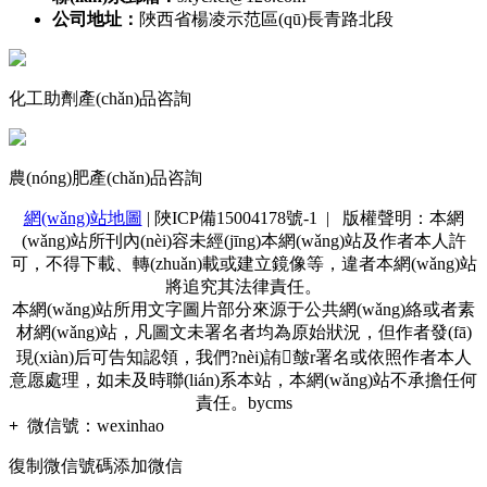
公司地址：
陜西省楊凌示范區(qū)長青路北段
化工助劑產(chǎn)品咨詢
農(nóng)肥產(chǎn)品咨詢
網(wǎng)站地圖
|
陜ICP備15004178號-1
| 版權聲明：本網
(wǎng)站所刊內(nèi)容未經(jīng)本網(wǎng)站及作者本人許
可，不得下載、轉(zhuǎn)載或建立鏡像等，違者本網(wǎng)站
將追究其法律責任。
本網(wǎng)站所用文字圖片部分來源于公共網(wǎng)絡或者素
材網(wǎng)站，凡圖文未署名者均為原始狀況，但作者發(fā)
現(xiàn)后可告知認領，我們?nèi)詴皶r署名或依照作者本人
意愿處理，如未及時聯(lián)系本站，本網(wǎng)站不承擔任何
責任。
bycms
+
微信號：
wexinhao
復制微信號碼添加微信