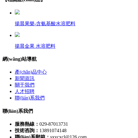
揚晨果樂-含氨基酸水溶肥料
揚晨金果 水溶肥料
網(wǎng)站導航
產(chǎn)品中心
新聞資訊
關于我們
人才招聘
聯(lián)系我們
聯(lián)系我們
服務熱線：
029-87013731
技術咨詢：
13891074148
聯(lián)系郵箱：
sxycxcl@126.com