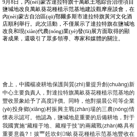
9月8日，內(nèi)蒙古達拉特旗十萬畝土地綜合治理項目
鹽堿地改良萬畝葵花種植示范基地建設觀摩座談會，在
內(nèi)蒙古自治區(qū)鄂爾多斯市達拉特旗黃河文化酒
店順利舉行。此次活動，不僅展示了達拉特旗在鹽堿地
改良和現(xiàn)代農(nóng)業(yè)發(fā)展方面取得的顯
著成果，還吸引了眾多領導、專家和媒體的關注。
會上，中國楊凌耕地保護與質(zhì)量提升創(chuàng)新
中心主要負責人，對達拉特旗萬畝葵花種植示范基地的
豐收景象給予了高度評價。同時，他對揚晨公司等企業
(yè)投身鄉(xiāng)村振興主戰(zhàn)場的三農(nóng)情
懷表示認可。他認為，鹽堿地是重要的后備耕地，對于
我國實施“藏糧于地、藏糧于技”的兩藏戰(zhàn)略具有
重要意義?！拔覀兛吹剑f畝葵花種植示范基地豐收在